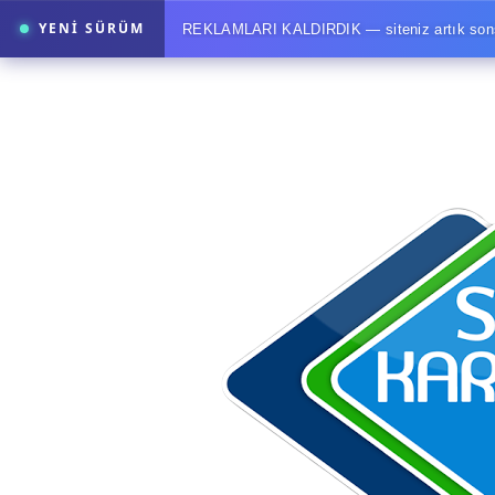
YENİ SÜRÜM
REKLAMLARI KALDIRDIK — siteniz artık sonsuz
Reklamlar kaldırıldı. Sonsuza dek.
Sitenizde tek b
up'la, banner'l
FM.tc yeniden yazılıyor
Yeni FM.tc'de radyon tek bir sayfadan ibaret değil, dinleyicinin v
yayın akışı aynı ekranda toplanıyor.
Program tahtası
Sayfa stüdyosu
Saatleri sürükleyerek kur
Yazarken sonucu gör
İstek paneli
DJ'ye anında düşer