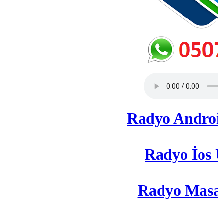
Ekran görüntülerine bak →
Yeni Facebook grubumuz
Radyo Androi
Radyo İos 
Radyo Masaü